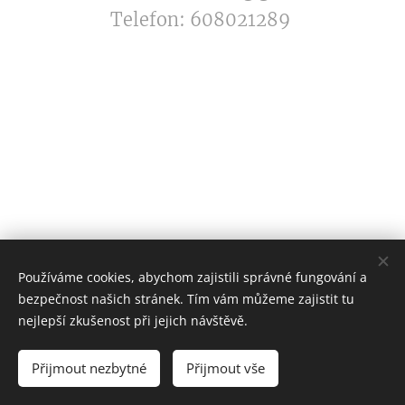
Telefon: 608021289
Používáme cookies, abychom zajistili správné fungování a
bezpečnost našich stránek. Tím vám můžeme zajistit tu
nejlepší zkušenost při jejich návštěvě.
Přijmout nezbytné
Přijmout vše
Cookies