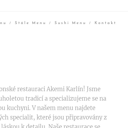
enu
Stále Menu
Sushi Menu
Kontakt
ponské restauraci Akemi Karlín! Jsme
uholetou tradicí a specializujeme se na
ou kuchyni. V našem menu najdete
ch specialit, které jsou připravovány z
 láskou k detailu. Naše restaurace se