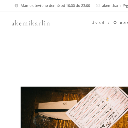
Máme otevřeno denně od 10:00 do 23:00
akemi.karlin@
akemikarlin
Úvod
O ná