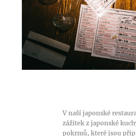
V naší japonské restaur
zážitek z japonské kuch
pokrmů, které jsou připr