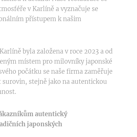
tmosféře v Karlíně a vyznačuje se
ionálním přístupem k našim
arlíně byla založena v roce 2023 a od
íbeným místem pro milovníky japonské
 svého počátku se naše firma zaměřuje
t surovin, stejně jako na autentickou
nnost.
zákazníkům autentický
radičních japonských