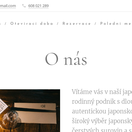
gmail.com
608 021 289
s
Otevírací doba
Rezervace
Polední m
O nás
Vítáme vás v naší ja
rodinný podnik s dlo
autentickou japonsk
široký výběr japonský
čerstvých surovin a s