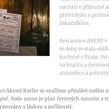
nachází v příjemné a
přátelským a profes
zákazníkům.
Restaurace AKEMI v K
té doby se stala obl
kuchyně v Praze. Od
na kvalitu a čerstvos
atmosféru a pohosti
aci Akemi Karlin se snažíme přinášet našim 
yně. Naše menu je plné čerstvých surovin a t
avovány s láskou a pečlivostí.